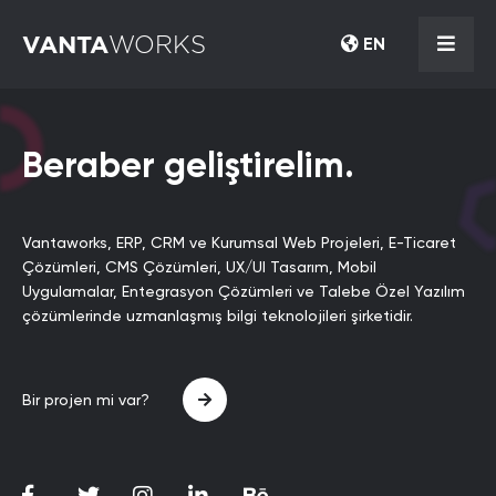
VANTA
WORKS
EN
Beraber geliştirelim.
Size özel çözümler.
Vantaworks, ERP, CRM ve Kurumsal Web Projeleri, E-Ticaret
Geliştirdiğimiz projelerde talebe en uygun teknolojileri
Çözümleri, CMS Çözümleri, UX/UI Tasarım, Mobil
kullanarak yazılımsal olarak süreklilik ve yenilenebilirlik
Uygulamalar, Entegrasyon Çözümleri ve Talebe Özel Yazılım
unsurlarına önem veriyoruz. Ayrıca, kullanıcı deneyimine en
çözümlerinde uzmanlaşmış bilgi teknolojileri şirketidir.
doğru cevapları verebilecek ve doğru mesajı kullanıcıya
taşıyabilecek UX/UI çalışmaları ve tasarımlar yapıyoruz.
Bir projen mi var?
Bir projen mi var?