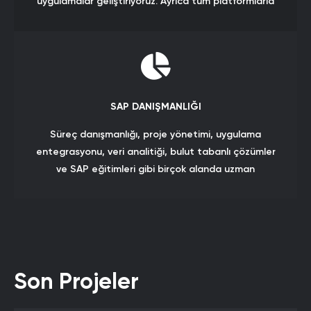
uygulamalar geliştiriyoruz. Ayrıca tüm platformlarla
tamamen uyumlu olan mobil tasarımlar yapıyoruz.
SAP DANIŞMANLIĞI
Süreç danışmanlığı, proje yönetimi, uygulama
entegrasyonu, veri analitiği, bulut tabanlı çözümler
ve SAP eğitimleri gibi birçok alanda uzman
ekibimizle sizlerin yanınızdayız.
Son Projeler