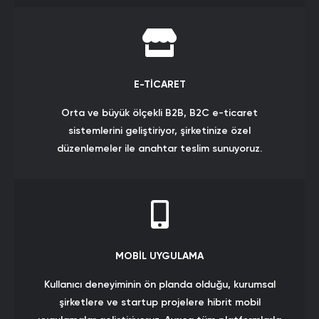
çalışabildiği yazılımlar geliştiriyoruz.
E-TİCARET
Orta ve büyük ölçekli B2B, B2C e-ticaret
sistemlerini geliştiriyor, şirketinize özel
düzenlemeler ile anahtar teslim sunuyoruz.
Yaptığımız işlerin teslim sonrası tüm destek, bakım
ve danışmanlık hizmetlerini sunuyoruz.
MOBİL UYGULAMA
Kullanıcı deneyiminin ön planda olduğu, kurumsal
şirketlere ve startup projelere hibrit mobil